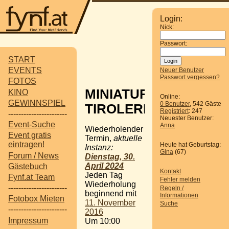
Login:
Nick:
Passwort:
START
EVENTS
Neuer Benutzer
Passwort vergessen?
FOTOS
MINIATUR
KINO
Online:
GEWINNSPIEL
0 Benutzer
, 542 Gäste
TIROLERLAND
Registriert
: 247
-----------------------
Neuester Benutzer:
Event-Suche
Anna
Wiederholender
Event gratis
Termin,
aktuelle
eintragen!
Heute hat Geburtstag:
Instanz:
Gina
(67)
Forum / News
Dienstag, 30.
April 2024
Gästebuch
Kontakt
Jeden Tag
Fynf.at Team
Fehler melden
Wiederholung
-----------------------
Regeln /
beginnend mit
Informationen
Fotobox Mieten
11. November
Suche
-----------------------
2016
Impressum
Um 10:00