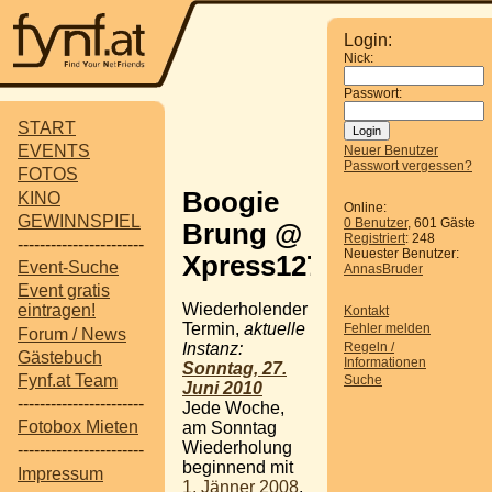
Login:
Nick:
Passwort:
START
EVENTS
Neuer Benutzer
Passwort vergessen?
FOTOS
Boogie
KINO
Online:
GEWINNSPIEL
0 Benutzer
, 601 Gäste
Brung @
Registriert
: 248
-----------------------
Neuester Benutzer:
Xpress127
Event-Suche
AnnasBruder
Event gratis
Wiederholender
eintragen!
Kontakt
Termin,
aktuelle
Fehler melden
Forum / News
Regeln /
Instanz:
Gästebuch
Informationen
Sonntag, 27.
Fynf.at Team
Suche
Juni 2010
-----------------------
Jede Woche,
Fotobox Mieten
am Sonntag
Wiederholung
-----------------------
beginnend mit
Impressum
1. Jänner 2008
,