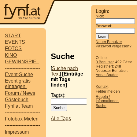
Login:
Nick:
Passwort:
START
EVENTS
Neuer Benutzer
Passwort vergessen?
FOTOS
Suche
KINO
Online:
GEWINNSPIEL
0 Benutzer
, 492 Gäste
Registriert
: 248
-----------------------
[
Suche nach
Neuester Benutzer:
Text
]
[Einträge
Event-Suche
AnnasBruder
mit Tags
Event gratis
finden]
eintragen!
Kontakt
Fehler melden
Forum / News
Tag(s):
Regeln /
Gästebuch
Informationen
Fynf.at Team
Suche
-----------------------
Alle Tags
Fotobox Mieten
-----------------------
Impressum