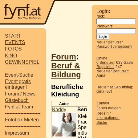
Login:
Nick:
Passwort:
START
EVENTS
Neuer Benutzer
Passwort vergessen?
FOTOS
Forum
:
KINO
Online:
GEWINNSPIEL
0 Benutzer
, 639 Gäste
Beruf &
Registriert
: 247
-----------------------
Neuester Benutzer:
Bildung
Event-Suche
Anna
Event gratis
Berufliche
eintragen!
Heute hat Geburtstag:
Gina
(67)
Kleidung
Forum / News
Gästebuch
Kontakt
Autor
Beitrag
Fynf.at Team
Fehler melden
Naddy
Berufliche Kleidung
-----------------------
Regeln /
Kleidungssünden für
Informationen
Fotobox Mieten
Frauen
Suche
-----------------------
Speziell Frauen
Impressum
müssen in Bezug auf