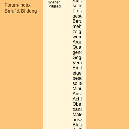
Kleidung sehr vorsichtig
Wiener
Forum-Index
sein. Denn was im
Mitglied
Freizeitbereich gern
Beruf & Bildung
gesehen ist, lenkt im
Berufsleben ab. Je
mehr nackte Haut du
zeigst, desto weniger
werden deine
Argumente und
Qualifikationen wahr
genommen, weil dein
Gegenüber mit der
Verarbeitung anderer
Eindrücke als deiner
eigentlichen Botschaft
beschäftigt ist. Du
solltest daher extreme
Miniröcke und sehr tiefe
Ausschnitte vermeiden.
Achte bei deinen
Oberteilen darauf, keine
transparenten
Materialien
auszuwählen. Wenn du
Blusen trägst, solltest