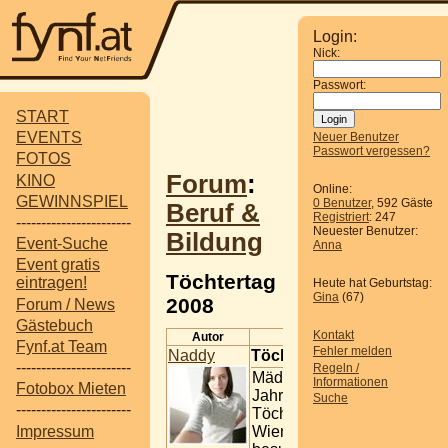
Login:
Nick:
Passwort:
START
EVENTS
Neuer Benutzer
Passwort vergessen?
FOTOS
Forum
:
KINO
Online:
GEWINNSPIEL
0 Benutzer
, 592 Gäste
Beruf &
Registriert
: 247
-----------------------
Neuester Benutzer:
Bildung
Event-Suche
Anna
Event gratis
Töchtertag
eintragen!
Heute hat Geburtstag:
Gina
(67)
2008
Forum / News
Gästebuch
Kontakt
Autor
Beitrag
Fynf.at Team
Fehler melden
Naddy
Töchtertag 2008
-----------------------
Regeln /
Mädchen zwischen 11 und 
Informationen
Fotobox Mieten
Jahren haben beim Wiener
Suche
-----------------------
Töchtertag die Gelegenheit
Impressum
Wiener Unternehmen zu