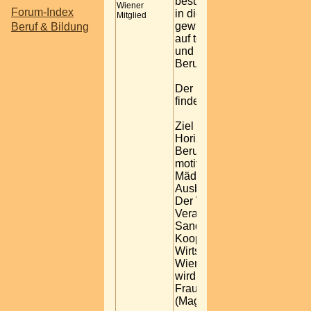
besuchen, um dort einen Ei
Wiener
Forum-Index
in die berufliche Praxis zu
Mitglied
gewinnen. Der Schwerpunkt
Beruf & Bildung
auf technischen, handwerkl
und naturwissenschaftliche
Berufen.
Der nächste Wiener Töchte
findet am 24. April 2008 stat
Ziel des Töchtertags ist es,
Horizont der Mädchen in S
Berufswahl zu erweitern un
motivieren, neue und auch f
Mädchen bislang ungewöhn
Ausbildungswege zu gehen
Der Wiener Töchtertag ist e
Veranstaltung der Frauensta
Sandra Frauenberger in
Kooperation mit der
Wirtschaftskammer Wien u
Wiener Stadtschulrat. Organ
wird der Töchtertag von der
Frauenabteilung der Stadt 
(Magistratsabteilung 57).