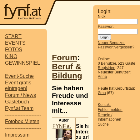
Login:
Nick:
Passwort:
START
EVENTS
Neuer Benutzer
Passwort vergessen?
FOTOS
Forum
:
KINO
Online:
GEWINNSPIEL
0 Benutzer
, 523 Gäste
Beruf &
Registriert
: 247
-----------------------
Neuester Benutzer:
Bildung
Event-Suche
Anna
Event gratis
Sie haben
eintragen!
Heute hat Geburtstag:
Gina
(67)
Freude und
Forum / News
Gästebuch
Interesse
Kontakt
Fynf.at Team
mit...
Fehler melden
-----------------------
Regeln /
Informationen
Autor
Beitrag
Fotobox Mieten
Suche
FYNF.at
Sie haben Freude und
-----------------------
Interesse mit Menschen
Impressum
zu arb