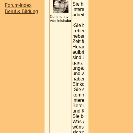
Sie haben Freude und
Forum-Index
Interesse mit Menschen zu
Beruf & Bildung
arbeiten?
Community-
Administrator
-Sie befinden sich in einer
Lebenssituation in der Sie
neben- oder hauptberuflich
Zeit für neue
Herausforderungen
aufbringen können? -Sie
sind über 18 und möchten
ganz flexibel und
ungezwungen arbeiten wo
und wann Sie wollen? -Sie
haben Interesse daran, Ihr
Einkommen aufzubessern?
-Sie sind kontaktfreudig und
kommunikativ? -Sie
interessieren sich für den
Bereich Gesundheit, Sport
und Kosmetik? Dann sind
Sie bei uns genau richtig!
Was wir uns erwarten: -Wir
wünschen uns, dass Sie
sich mit unserem Angebot