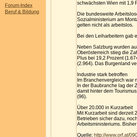
schwächsten Wien mit 1,9 P
Forum-Index
Beruf & Bildung
Die bundesweite Arbeitslose
Sozialministerium am Monta
gelten nicht als arbeitslos.
Bei den Leiharbeitern gab e
Neben Salzburg wurden auch
Oberösterreich stieg die Za
Plus bei 19,2 Prozent (1.674
(2.964). Das Burgenland ve
Industrie stark betroffen
Im Branchenvergleich war ne
In der Baubranche lag der Z
damit hinter dem Tourismus
(96).
Über 20.000 in Kurzarbeit
Mit Kurzarbeit sind derzeit
Betrieben sicher dazu, noc
Arbeitsministeriums. Bisher
Quelle:
http://www.orf.at/0