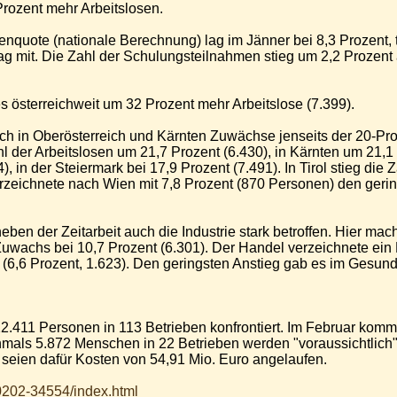
rozent mehr Arbeitslosen.
nquote (nationale Berechnung) lag im Jänner bei 8,3 Prozent, t
g mit. Die Zahl der Schulungsteilnahmen stieg um 2,2 Prozent
s österreichweit um 32 Prozent mehr Arbeitslose (7.399).
 in Oberösterreich und Kärnten Zuwächse jenseits der 20-Proz
hl der Arbeitslosen um 21,7 Prozent (6.430), in Kärnten um 21,1 
), in der Steiermark bei 17,9 Prozent (7.491). In Tirol stieg die
rzeichnete nach Wien mit 7,8 Prozent (870 Personen) den geri
ben der Zeitarbeit auch die Industrie stark betroffen. Hier mac
uwachs bei 10,7 Prozent (6.301). Der Handel verzeichnete ein 
 (6,6 Prozent, 1.623). Den geringsten Anstieg gab es im Gesund
 22.411 Personen in 113 Betrieben konfrontiert. Im Februar komm
hmals 5.872 Menschen in 22 Betrieben werden "voraussichtlic
 seien dafür Kosten von 54,91 Mio. Euro angelaufen.
90202-34554/index.html