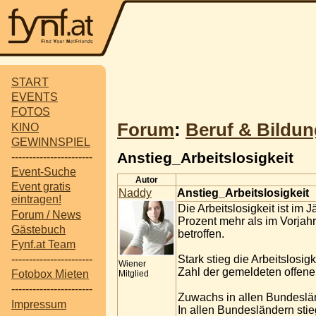
START
EVENTS
FOTOS
Forum
:
Beruf & Bildun
KINO
GEWINNSPIEL
Anstieg_Arbeitslosigkeit
-----------------------
Event-Suche
Autor
Event gratis
Naddy
Anstieg_Arbeitslosigkeit
eintragen!
Die Arbeitslosigkeit ist i
Forum / News
Prozent mehr als im Vorjah
Gästebuch
betroffen.
Fynf.at Team
Stark stieg die Arbeitslos
-----------------------
Wiener
Zahl der gemeldeten offene
Fotobox Mieten
Mitglied
-----------------------
Zuwachs in allen Bundeslä
Impressum
In allen Bundesländern stie