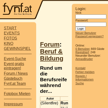
Login:
Nick:
Passwort:
START
EVENTS
Neuer Benutzer
Passwort vergessen?
FOTOS
Forum
:
KINO
Online:
GEWINNSPIEL
0 Benutzer
, 669 Gäste
Beruf &
Registriert
: 248
-----------------------
Neuester Benutzer:
Bildung
Event-Suche
AnnasBruder
Event gratis
Rund um
eintragen!
Kontakt
Fehler melden
die
Forum / News
Regeln /
Gästebuch
Berufsreife
Informationen
Fynf.at Team
Suche
während
-----------------------
der...
Fotobox Mieten
-----------------------
Autor
(Silentfire)
Rund um die Berufsreife 
Impressum