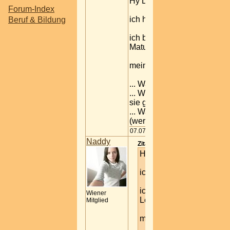
Hy Leute
Forum-Index
ich hab mal so ne frage an
Beruf & Bildung
ich bin jetzt im ersten lehrj
Matura (berufsreife)
meine fragen...
... Was genau hab ich nach
... Wie schaut es mit den k
sie gefördert)?
... Was bringt mir diese au
(werkzeugmaschineur)
07.07.2008 19:30
Naddy
Zitat von (Silentfire):
Hy Leute
ich hab mal so ne frage 
ich bin jetzt im ersten le
Wiener
Lehre mit Matura (berufsr
Mitglied
meine fragen...