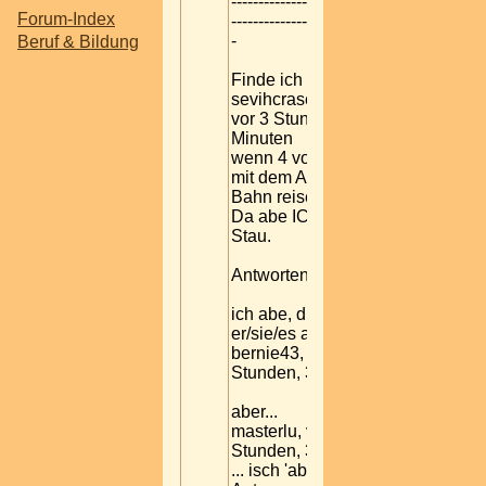
---------------------------------
Forum-Index
---------------------------------
-
Beruf & Bildung
Finde ich echt Super,
sevihcrasedretsiemred,
vor 3 Stunden, 39
Minuten
wenn 4 von 10 anstatt
mit dem Auto mit der
Bahn reisen.
Da abe ICH weniger
Stau.
Antworten
ich abe, du ast,
er/sie/es at..... :)))
bernie43, vor 3
Stunden, 37 Minuten
aber...
masterlu, vor 3
Stunden, 32 Minuten
... isch 'abe gar keine