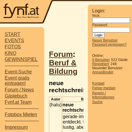
Login:
Nick:
Passwort:
START
EVENTS
Neuer Benutzer
Passwort vergessen?
FOTOS
Forum
:
KINO
Online:
GEWINNSPIEL
0 Benutzer
, 522 Gäste
Beruf &
Registriert
: 248
-----------------------
Neuester Benutzer:
Bildung
Event-Suche
AnnasBruder
Event gratis
neue
eintragen!
Kontakt
Fehler melden
rechtschreibung
Forum / News
Regeln /
Gästebuch
Informationen
Autor
Beitrag
Fynf.at Team
Suche
(halu)
neue
-----------------------
rechtschreibung
Fotobox Mieten
gerade im orf-forum
-----------------------
entdeckt. find ich ur
Impressum
lustig. abe gelacht *lol*