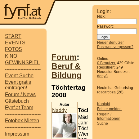
Login:
Nick:
Passwort:
START
EVENTS
Neuer Benutzer
Passwort vergessen?
FOTOS
Forum
:
KINO
Online:
GEWINNSPIEL
0 Benutzer
, 429 Gäste
Beruf &
Registriert
: 249
-----------------------
Neuester Benutzer:
Bildung
Event-Suche
deny8
Event gratis
Töchtertag
eintragen!
Heute hat Geburtstag:
roscarcoza
(26)
2008
Forum / News
Gästebuch
Kontakt
Autor
Beitrag
Fynf.at Team
Fehler melden
Naddy
Töchtertag 2008
-----------------------
Regeln /
Mädchen zwischen 11 und 
Informationen
Fotobox Mieten
Jahren haben beim Wiener
Suche
-----------------------
Töchtertag die Gelegenheit
Impressum
Wiener Unternehmen zu