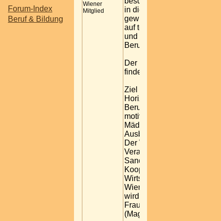
besuchen, um dort einen Ei
Wiener
Forum-Index
in die berufliche Praxis zu
Mitglied
gewinnen. Der Schwerpunkt
Beruf & Bildung
auf technischen, handwerkl
und naturwissenschaftliche
Berufen.
Der nächste Wiener Töchte
findet am 24. April 2008 stat
Ziel des Töchtertags ist es,
Horizont der Mädchen in S
Berufswahl zu erweitern un
motivieren, neue und auch f
Mädchen bislang ungewöhn
Ausbildungswege zu gehen
Der Wiener Töchtertag ist e
Veranstaltung der Frauensta
Sandra Frauenberger in
Kooperation mit der
Wirtschaftskammer Wien u
Wiener Stadtschulrat. Organ
wird der Töchtertag von der
Frauenabteilung der Stadt 
(Magistratsabteilung 57).