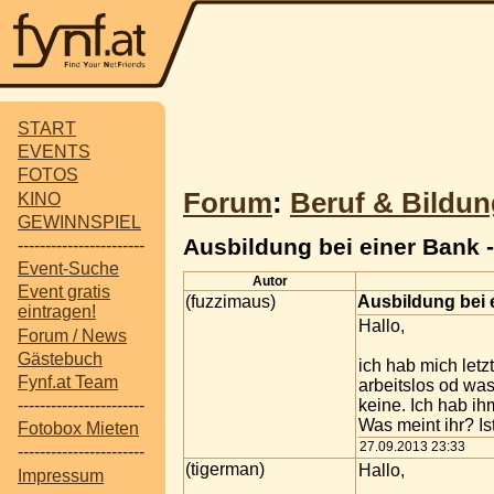
START
EVENTS
FOTOS
Forum
:
Beruf & Bildun
KINO
GEWINNSPIEL
Ausbildung bei einer Bank - 
-----------------------
Event-Suche
Autor
Event gratis
(fuzzimaus)
Ausbildung bei e
eintragen!
Hallo,
Forum / News
Gästebuch
ich hab mich letz
Fynf.at Team
arbeitslos od wa
keine. Ich hab ih
-----------------------
Was meint ihr? I
Fotobox Mieten
27.09.2013 23:33
-----------------------
(tigerman)
Hallo,
Impressum