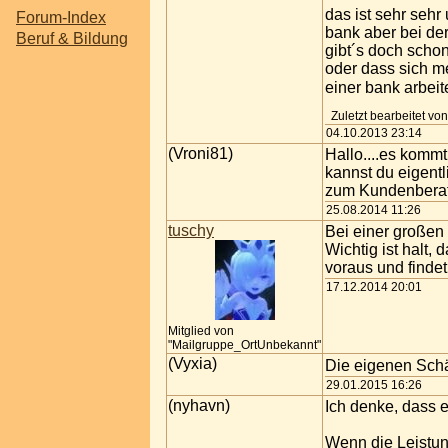
das ist sehr sehr
Forum-Index
bank aber bei der
Beruf & Bildung
gibt´s doch schon
oder dass sich m
einer bank arbei
Zuletzt bearbeitet vo
04.10.2013 23:14
(Vroni81)
Hallo....es kommt
kannst du eigent
zum Kundenberate
25.08.2014 11:26
tuschy
Bei einer großen 
Wichtig ist halt,
voraus und findet
17.12.2014 20:01
Mitglied von
"Mailgruppe_OrtUnbekannt"
(Vyxia)
Die eigenen Sch
29.01.2015 16:26
(nyhavn)
Ich denke, dass e
Wenn die Leistung