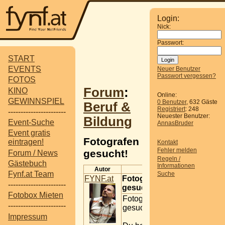
Login:
Nick:
Passwort:
START
EVENTS
Neuer Benutzer
Passwort vergessen?
FOTOS
Forum
:
KINO
Online:
GEWINNSPIEL
0 Benutzer
, 632 Gäste
Beruf &
Registriert
: 248
-----------------------
Neuester Benutzer:
Bildung
Event-Suche
AnnasBruder
Event gratis
Fotografen
eintragen!
Kontakt
Fehler melden
gesucht!
Forum / News
Regeln /
Gästebuch
Informationen
Autor
Beitrag
Fynf.at Team
Suche
FYNF.at
Fotografen
-----------------------
gesucht!
Fotobox Mieten
Fotografen
-----------------------
gesucht!
Impressum