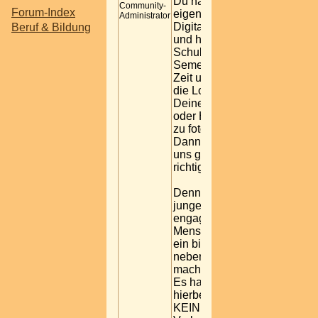
Du hast eine
Community-
Forum-Index
eigene
Administrator
Digitalkamera
Beruf & Bildung
und hast in den
Schul- oder
Semesterferien
Zeit und Lust,
die Lokale in
Deinem Urlaubs-
oder Heimatort
zu fotografieren?
Dann bist Du bei
uns genau
richtig!
Denn wir suchen
junge,
engagierte
Menschen, die
ein bisschen
nebenher was
machen wollen.
Es handelt sich
hierbei um
KEINE