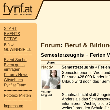
START
EVENTS
FOTOS
Forum
:
Beruf & Bildun
KINO
GEWINNSPIEL
Semesterzeugnis + Ferien Wi
-----------------------
Event-Suche
Autor
Event gratis
Naddy
Semesterzeugnis + Ferien 
eintragen!
Semesterferien in Wien und
Forum / News
Für rund 428.000 Kinder in
Gästebuch
Urlaub wird noch das "Semes
Fynf.at Team
-----------------------
Wiener
Schulnachricht statt Zeugni
Fotobox Mieten
Mitglied
Anders als das Schlusszeugn
-----------------------
informieren. Wichtig ist di
Impressum
weiterführenden Schule für