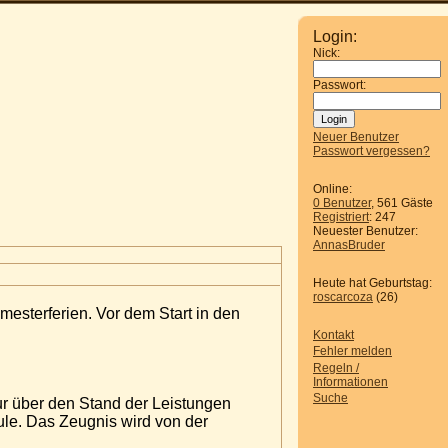
Login:
Nick:
Passwort:
Neuer Benutzer
Passwort vergessen?
Online:
0 Benutzer
, 561 Gäste
Registriert
: 247
Neuester Benutzer:
AnnasBruder
Heute hat Geburtstag:
roscarcoza
(26)
esterferien. Vor dem Start in den
Kontakt
Fehler melden
Regeln /
Informationen
Suche
ur über den Stand der Leistungen
hule. Das Zeugnis wird von der