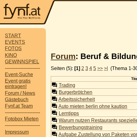
START
EVENTS
FOTOS
Forum
: Beruf & Bildu
KINO
GEWINNSPIEL
-----------------------
Seiten (5):
[1]
2
3
4
5
>>
>|
(Thema 1-30
Event-Suche
Tit
Event gratis
Trading
eintragen!
Burgerbrötchen
Forum / News
Arbeitssicherheit
Gästebuch
Fynf.at Team
Auto mieten berlin ohne kaution
-----------------------
Lerntipps
Fotobox Mieten
Warum nutzen Restaurants speziell
-----------------------
Bewerbungstraining
Impressum
Aufgabe Zustellung von Paketen v