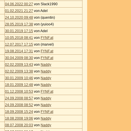
04.06.2022 00:27
von Slack1990
01.02.2021 21:27
von Adel
24.10.2020 09:48
von (quentin)
28.05.2019 17:38
von (yuioo4)
30.01.2019 17:15
von Adel
10.05.2018 08:41
von
FYNF.at
12.07.2017 17:15
von (marvel)
19.08.2014 17:31
von
FYNF.at
30.04.2009 08:30
von
FYNF.at
02.02.2009 13:43
von
Naddy
02.02.2009 13:38
von
Naddy
30.01.2009 10:46
von
Naddy
18.01.2009 12:48
von
Naddy
01.12.2008 10:53
von
FYNF.at
24.09.2008 08:57
von
Naddy
24.09.2008 08:52
von
Naddy
18.09.2008 15:24
von
FYNF.at
18.08.2008 19:06
von
Naddy
08.07.2008 20:03
von
Naddy