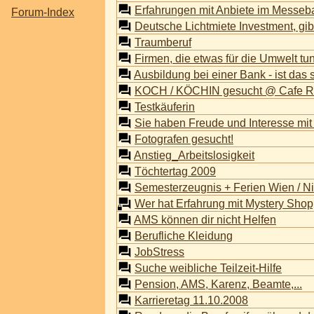
Erfahrungen mit Anbiete im Messeb
Forum-Index
Deutsche Lichtmiete Investment, gib
Traumberuf
Firmen, die etwas für die Umwelt tu
Ausbildung bei einer Bank - ist das 
KOCH / KÖCHIN gesucht @ Cafe Res
Testkäuferin
Sie haben Freude und Interesse mi
Fotografen gesucht!
Anstieg_Arbeitslosigkeit
Töchtertag 2009
Semesterzeugnis + Ferien Wien / Ni
Wer hat Erfahrung mit Mystery Sho
AMS können dir nicht Helfen
Berufliche Kleidung
JobStress
Suche weibliche Teilzeit-Hilfe
Pension, AMS, Karenz, Beamte,...
Karrieretag 11.10.2008