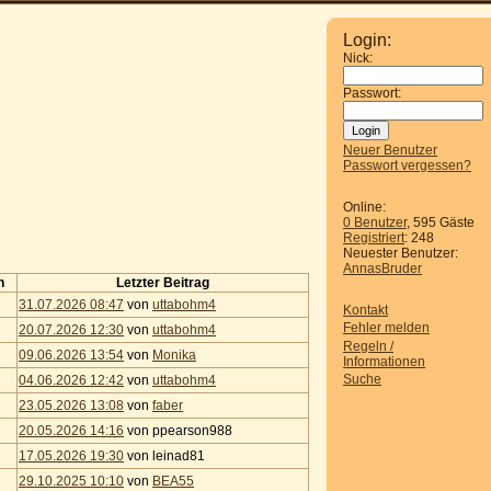
Login:
Nick:
Passwort:
Neuer Benutzer
Passwort vergessen?
Online:
0 Benutzer
, 595 Gäste
Registriert
: 248
Neuester Benutzer:
AnnasBruder
n
Letzter Beitrag
31.07.2026 08:47
von
uttabohm4
Kontakt
Fehler melden
20.07.2026 12:30
von
uttabohm4
Regeln /
09.06.2026 13:54
von
Monika
Informationen
Suche
04.06.2026 12:42
von
uttabohm4
23.05.2026 13:08
von
faber
20.05.2026 14:16
von ppearson988
17.05.2026 19:30
von leinad81
29.10.2025 10:10
von
BEA55