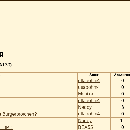
ng
/130)
el
Autor
Antworte
uttabohm4
0
uttabohm4
0
Monika
0
uttabohm4
0
Naddy
3
uttabohm4
0
e Burgerbrötchen?
Naddy
11
BEA55
0
on DPD