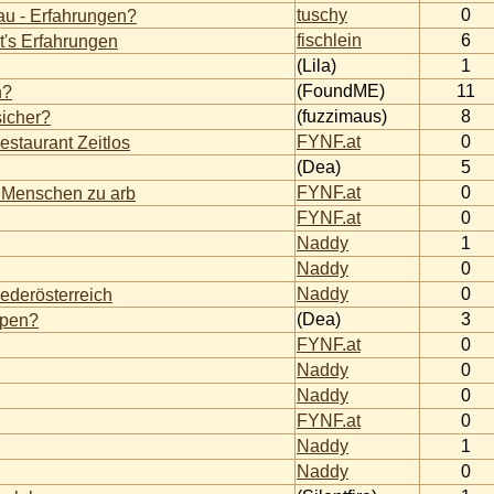
tuschy
0
au - Erfahrungen?
fischlein
6
t's Erfahrungen
(Lila)
1
(FoundME)
11
n?
(fuzzimaus)
8
sicher?
FYNF.at
0
taurant Zeitlos
(Dea)
5
FYNF.at
0
t Menschen zu arb
FYNF.at
0
Naddy
1
Naddy
0
Naddy
0
ederösterreich
(Dea)
3
ppen?
FYNF.at
0
Naddy
0
Naddy
0
FYNF.at
0
Naddy
1
Naddy
0