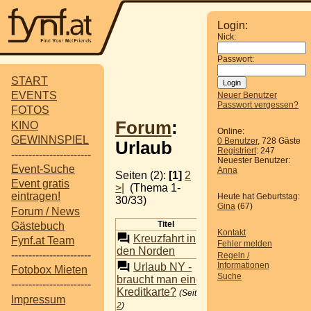
Login:
Nick:
Passwort:
START
EVENTS
Neuer Benutzer
Passwort vergessen?
FOTOS
Forum
:
KINO
Online:
GEWINNSPIEL
0 Benutzer
, 728 Gäste
Urlaub
Registriert
: 247
-----------------------
Neuester Benutzer:
Event-Suche
Anna
Seiten (2):
[1]
2
Event gratis
>|
(Thema 1-
eintragen!
Heute hat Geburtstag:
30/33)
Gina
(67)
Forum / News
Titel
Autor
Ant
Gästebuch
Kontakt
Kreuzfahrt in
Fynf.at Team
(fuzzimaus)
Fehler melden
den Norden
-----------------------
Regeln /
Informationen
Urlaub NY -
Fotobox Mieten
Suche
braucht man eine
-----------------------
(yomayo)
Kreditkarte?
(Seiten:
1
Impressum
2
)