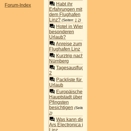
Habt ihr
Forum-Index
Erfahrungen mit
(schlauwiedu)
dem Flughafen
Linz?
(Seiten:
1
2
)
Hotel in Wien für
fischlein
besonderen
Urlaub?
Anreise zum
fischlein
Flughafen Linz
Kurztrip nach
(Vroni81)
Nürnberg
Tagesausflug zu
(tigerman)
2
Packliste für den
(tigerman)
Urlaub
Europäische
Hauptstadt über
(loquita)
Pfingsten
besichtigen
(Seiten:
1
2
)
Was kann die
(loquita)
Ars Electronica in
Linz