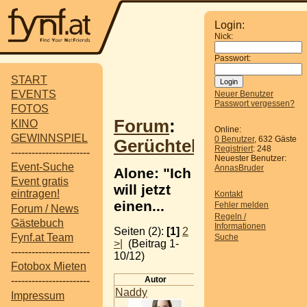
Login:
Nick:
Passwort:
START
EVENTS
Neuer Benutzer
Passwort vergessen?
FOTOS
Forum
:
KINO
Online:
GEWINNSPIEL
0 Benutzer
, 632 Gäste
Gerüchteküche
Registriert
: 248
-----------------------
Neuester Benutzer:
Event-Suche
AnnasBruder
Alone: "Ich
Event gratis
will jetzt
eintragen!
Kontakt
einen...
Fehler melden
Forum / News
Regeln /
Gästebuch
Informationen
Seiten (2):
[1]
2
Fynf.at Team
Suche
>|
(Beitrag 1-
-----------------------
10/12)
Fotobox Mieten
Autor
Beitrag
-----------------------
Naddy
Alone: "Ich will jetzt
Impressum
einen Bananensplitt