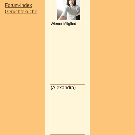
lutschen"
Forum-Index
Gerüchteküche
Naddy: ah eh *G*
Wiener Mitglied
Alone: " Na ich will ei
Bananensplitt
schlecken"
Naddy: looool
HM! Ich will deinen Brudern
nicht so voreilig verdammen.
Um ein Werk zu beurteilen, 
man tiefer eindringen. .......
(c)Titus / Der Talisman / Joh
Nestroy
21.05.2005 21:08
(Alexandra)
Oh ja, das hätt ich ja z
gern gesehen ... oder
doch nciht ... na ich
weiss ned ... ich bin s
unschlüssig ... wer bin
ich?
Das Geheimnis liegt in der
Sosse - Zit. "Grüne Tomaten"
22.05.2005 11:01