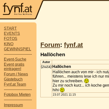
START
EVENTS
FOTOS
Forum
:
fynf.at
KINO
GEWINNSPIEL
Hallöchen
-----------------------
Event-Suche
Autor
Event gratis
(zuza)
Hallöchen
eintragen!
Hallöchen auch von mir - ich nu
Forum / News
führen... meistens lese ich nur
Gästebuch
hier zu schreiben.
Fynf.at Team
Zu mir noch kurz... ich koche ger
-----------------------
hihi
Fotobox Mieten
23.07.2021 11:15
-----------------------
Impressum