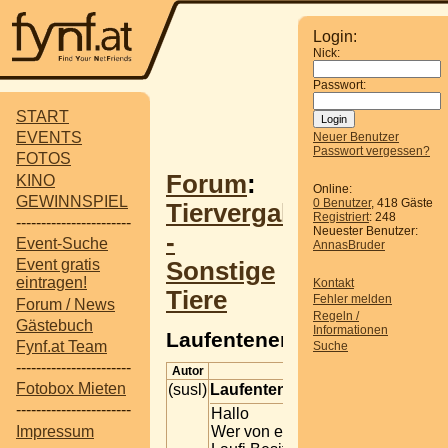
Login:
Nick:
Passwort:
START
EVENTS
Neuer Benutzer
Passwort vergessen?
FOTOS
Forum
:
KINO
Online:
GEWINNSPIEL
0 Benutzer
, 418 Gäste
Tiervergabe
Registriert
: 248
-----------------------
Neuester Benutzer:
-
Event-Suche
AnnasBruder
Event gratis
Sonstige
eintragen!
Kontakt
Tiere
Fehler melden
Forum / News
Regeln /
Gästebuch
Informationen
Laufentenerpel
Fynf.at Team
Suche
-----------------------
Autor
Beitrag
Fotobox Mieten
(susl)
Laufentenerpel
-----------------------
Hallo
Impressum
Wer von euch ist denn