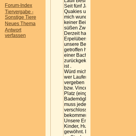
Laufi Besitzer?
Forum-Index
Seit fünf Jahren bevölkern
Quakies unsen Garten und
Tiervergabe -
mich wundert dass hier
Sonstige Tiere
keiner Beiträge von diesen
Neues Thema
süßen Zweibeinern stellt.
Antwort
Derzeit haben wir
verfassen
Erpelüberschuss, da
unsere Bella der Schlag
getroffen hat und Lucy von
einer Bachwanderung nicht
zurückgekehrt
ist .
Würd mich freuen, wenn
wer Laufentenladies zu
vergeben hat, oder Emil
bzw. Vincent einen netten
Platz (eingezäunter Garten,
Bademöglichkeit, Stall
muss jede Nacht
verschlossen werden)
bekommen würde.
Unsere Enten sind an
Kinder, Hund und Katzen
gewöhnt. Der Unterschied