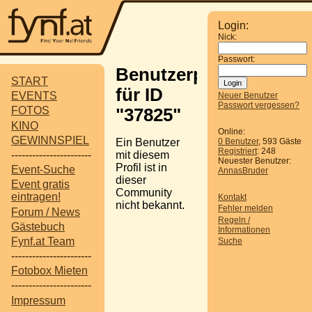
Login:
Nick:
Passwort:
Benutzerprofil
START
für ID
EVENTS
Neuer Benutzer
Passwort vergessen?
FOTOS
"37825"
KINO
Online:
GEWINNSPIEL
Ein Benutzer
0 Benutzer
, 593 Gäste
Registriert
: 248
-----------------------
mit diesem
Neuester Benutzer:
Profil ist in
Event-Suche
AnnasBruder
dieser
Event gratis
Community
eintragen!
Kontakt
nicht bekannt.
Fehler melden
Forum / News
Regeln /
Gästebuch
Informationen
Fynf.at Team
Suche
-----------------------
Fotobox Mieten
-----------------------
Impressum