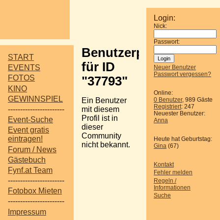
Login:
Nick:
Passwort:
Benutzerprofil
START
für ID
EVENTS
Neuer Benutzer
Passwort vergessen?
FOTOS
"37793"
KINO
Online:
GEWINNSPIEL
Ein Benutzer
0 Benutzer
, 989 Gäste
Registriert
: 247
-----------------------
mit diesem
Neuester Benutzer:
Profil ist in
Event-Suche
Anna
dieser
Event gratis
Community
eintragen!
Heute hat Geburtstag:
nicht bekannt.
Gina
(67)
Forum / News
Gästebuch
Kontakt
Fynf.at Team
Fehler melden
-----------------------
Regeln /
Informationen
Fotobox Mieten
Suche
-----------------------
Impressum