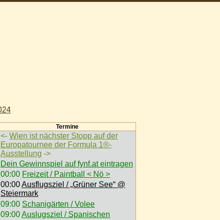
024
Termine
<-
Wien ist nächster Stopp auf der
Europatournee der Formula 1®-
Ausstellung
->
Dein Gewinnspiel auf fynf.at eintragen
00:00
Freizeit / Paintball < Nö >
00:00
Ausflugsziel / „Grüner See“ @
Steiermark
09:00
Schanigärten / Volee
09:00
Auslugsziel / Spanischen