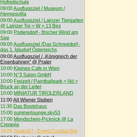
Hofreitschule
09:00
Ausflugsziel / Museum /
Hermesvilla
09:00
Ausflugsziel / Lainzer Tiergarten
@ Lainzer Tor > W < 13 Bez
09:00
Podersdorf - frischer Wind am
See
09:00
Ausflugsziel /Das Schneedorf -
das 1. Igludorf Österreichs
09:00
Ausflugsziel / „Königreich der
Eisenbahnen“ @ Prater
10:00
Kleines Cafe in Wien
10:00
N°3 Salon GmbH
10:00
Freizeit / Paintballpark < Nö >
Bruck an der Leiter
10:00
MINIATUR TIROLERLAND
11:00
Alt Wiener Stuben
11:30
Das Bootshaus
15:00
summerlounge.sky53
17:00
Mondschein-Picknick @ La
Creperie
18:00
Studio67 - Event.Cocktail.Bar