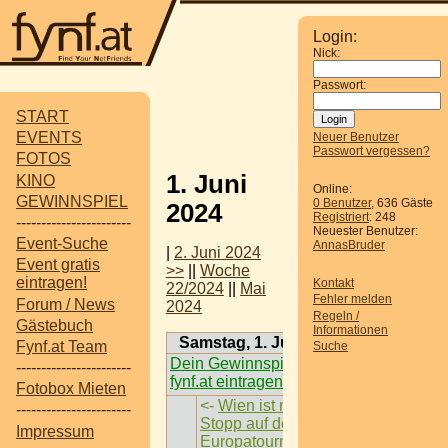
Login:
Nick:
Passwort:
START
EVENTS
Neuer Benutzer
Passwort vergessen?
FOTOS
1. Juni
KINO
Online:
GEWINNSPIEL
0 Benutzer
, 636 Gäste
2024
Registriert
: 248
-----------------------
Neuester Benutzer:
Event-Suche
AnnasBruder
|
2. Juni 2024
Event gratis
>>
||
Woche
eintragen!
Kontakt
22/2024
||
Mai
Fehler melden
Forum / News
2024
Regeln /
Gästebuch
Informationen
Samstag, 1. Juni 2024
Fynf.at Team
Suche
Dein Gewinnspiel auf
-----------------------
fynf.at eintragen
Fotobox Mieten
<-
Wien ist nächster
-----------------------
Stopp auf der
Impressum
Europatournee der