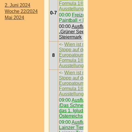
Formula 1®-
2. Juni 2024
Ausstellung
->
Woche 22/2024
0-7
00:00
Freizeit /
Mai 2024
Paintball < Nö >
00:00
Ausflugsziel /
„Grüner See“ @
Steiermark
<-
Wien ist nächster
Stopp auf der
Europatournee der
8
Formula 1®-
Ausstellung
->
<-
Wien ist nächster
Stopp auf der
Europatournee der
Formula 1®-
Ausstellung
->
09:00
Ausflugsziel
/Das Schneedorf -
das 1. Igludorf
Österreichs
09:00
Ausflugsziel /
Lainzer Tiergarten @