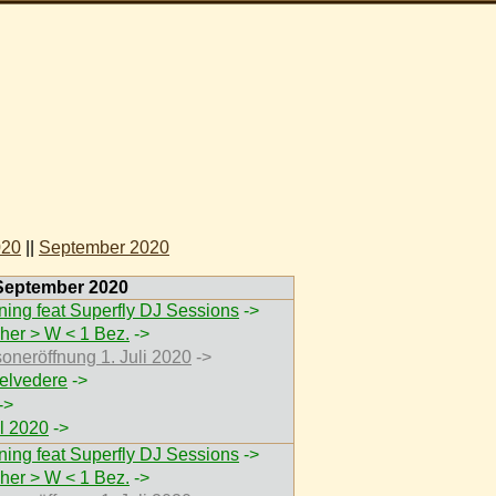
020
||
September 2020
 September 2020
ing feat Superfly DJ Sessions
->
her > W < 1 Bez.
->
soneröffnung 1. Juli 2020
->
elvedere
->
->
 2020
->
ing feat Superfly DJ Sessions
->
her > W < 1 Bez.
->