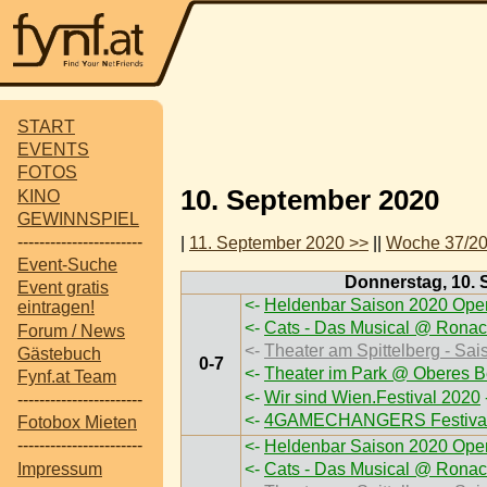
START
EVENTS
FOTOS
10. September 2020
KINO
GEWINNSPIEL
-----------------------
|
11. September 2020 >>
||
Woche 37/2
Event-Suche
Donnerstag, 10.
Event gratis
<-
Heldenbar Saison 2020 Open
eintragen!
<-
Cats - Das Musical @ Ronac
Forum / News
<-
Theater am Spittelberg - Sai
Gästebuch
0-7
<-
Theater im Park @ Oberes B
Fynf.at Team
<-
Wir sind Wien.Festival 2020
-----------------------
<-
4GAMECHANGERS Festival
Fotobox Mieten
-----------------------
<-
Heldenbar Saison 2020 Open
Impressum
<-
Cats - Das Musical @ Ronac