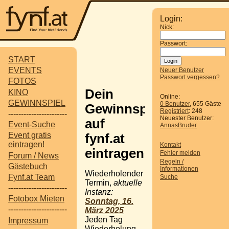
Login:
Nick:
Passwort:
START
EVENTS
Neuer Benutzer
Passwort vergessen?
FOTOS
Dein
KINO
Online:
GEWINNSPIEL
0 Benutzer
, 655 Gäste
Gewinnspiel
Registriert
: 248
-----------------------
Neuester Benutzer:
auf
Event-Suche
AnnasBruder
Event gratis
fynf.at
eintragen!
Kontakt
eintragen
Fehler melden
Forum / News
Regeln /
Gästebuch
Informationen
Wiederholender
Fynf.at Team
Suche
Termin,
aktuelle
-----------------------
Instanz:
Fotobox Mieten
Sonntag, 16.
-----------------------
März 2025
Jeden Tag
Impressum
Wiederholung