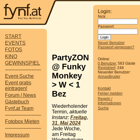
Login:
Nick:
Passwort:
START
EVENTS
Neuer Benutzer
Passwort vergessen?
FOTOS
PartyZONE
KINO
Online:
GEWINNSPIEL
0 Benutzer
, 583 Gäste
@ Funky
Registriert
: 248
-----------------------
Neuester Benutzer:
Monkey
Event-Suche
AnnasBruder
Event gratis
> W < 1
eintragen!
Kontakt
Bez
Fehler melden
Forum / News
Regeln /
Gästebuch
Informationen
Wiederholender
Fynf.at Team
Suche
Termin,
aktuelle
-----------------------
Instanz:
Freitag,
Fotobox Mieten
31. Mai 2024
-----------------------
Jede Woche,
am Freitag
Impressum
Wiederholung