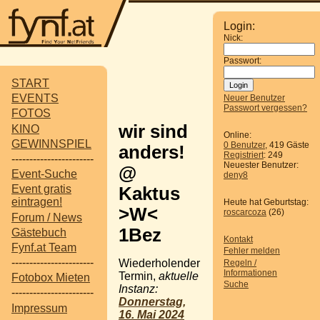
Login:
Nick:
Passwort:
START
EVENTS
Neuer Benutzer
Passwort vergessen?
FOTOS
wir sind
KINO
Online:
GEWINNSPIEL
0 Benutzer
, 419 Gäste
anders!
Registriert
: 249
-----------------------
Neuester Benutzer:
@
Event-Suche
deny8
Event gratis
Kaktus
eintragen!
Heute hat Geburtstag:
>W<
roscarcoza
(26)
Forum / News
1Bez
Gästebuch
Kontakt
Fynf.at Team
Fehler melden
-----------------------
Wiederholender
Regeln /
Informationen
Termin,
aktuelle
Fotobox Mieten
Suche
Instanz:
-----------------------
Donnerstag,
Impressum
16. Mai 2024