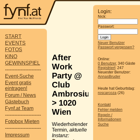
Login:
Nick:
Passwort:
START
EVENTS
Neuer Benutzer
Passwort vergessen?
FOTOS
After
KINO
Online:
GEWINNSPIEL
0 Benutzer
, 340 Gäste
Work
Registriert
: 247
-----------------------
Neuester Benutzer:
Party @
Event-Suche
AnnasBruder
Event gratis
Club
eintragen!
Heute hat Geburtstag:
Ambrosius
roscarcoza
(26)
Forum / News
> 1020
Gästebuch
Kontakt
Fynf.at Team
Wien
Fehler melden
-----------------------
Regeln /
Informationen
Fotobox Mieten
Wiederholender
Suche
-----------------------
Termin,
aktuelle
Impressum
Instanz: