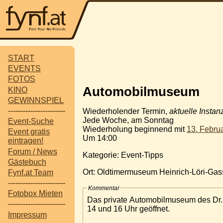
START
EVENTS
FOTOS
Automobilmuseum
KINO
GEWINNSPIEL
-----------------------
Wiederholender Termin,
aktuelle Instan
Jede Woche, am Sonntag
Event-Suche
Wiederholung beginnend mit
13. Febru
Event gratis
Um 14:00
eintragen!
Forum / News
Kategorie: Event-Tipps
Gästebuch
Ort: Oldtimermuseum Heinrich-Löri-Gas
Fynf.at Team
-----------------------
Kommentar
Fotobox Mieten
Das private Automobilmuseum des Dr. 
-----------------------
14 und 16 Uhr geöffnet.
Impressum