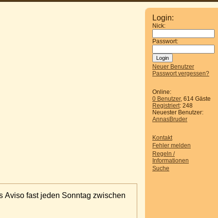
Login:
Nick:
Passwort:
Neuer Benutzer
Passwort vergessen?
Online:
0 Benutzer
, 614 Gäste
Registriert
: 248
Neuester Benutzer:
AnnasBruder
Kontakt
Fehler melden
Regeln /
Informationen
Suche
s Aviso fast jeden Sonntag zwischen