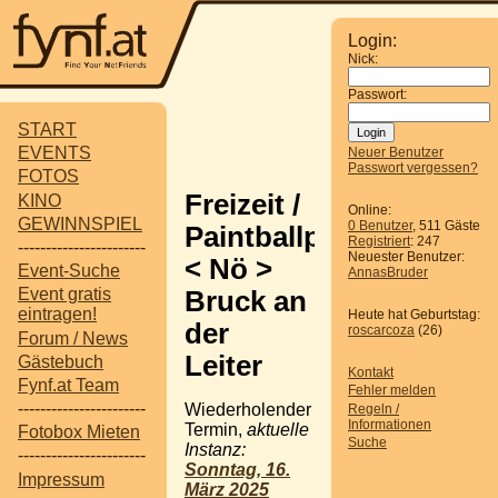
Login:
Nick:
Passwort:
START
EVENTS
Neuer Benutzer
Passwort vergessen?
FOTOS
Freizeit /
KINO
Online:
GEWINNSPIEL
0 Benutzer
, 511 Gäste
Paintballpark
Registriert
: 247
-----------------------
Neuester Benutzer:
< Nö >
Event-Suche
AnnasBruder
Event gratis
Bruck an
eintragen!
Heute hat Geburtstag:
der
roscarcoza
(26)
Forum / News
Leiter
Gästebuch
Kontakt
Fynf.at Team
Fehler melden
-----------------------
Wiederholender
Regeln /
Informationen
Termin,
aktuelle
Fotobox Mieten
Suche
Instanz:
-----------------------
Sonntag, 16.
Impressum
März 2025