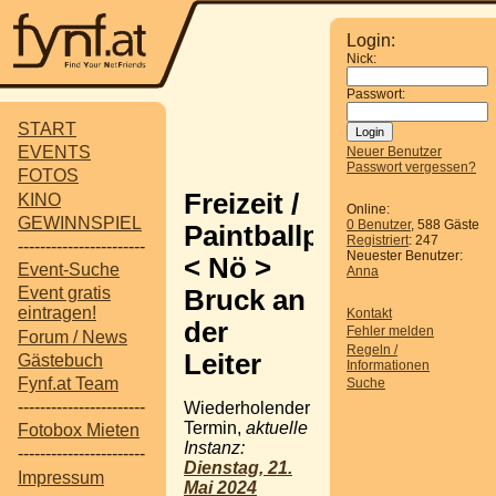
Login:
Nick:
Passwort:
START
EVENTS
Neuer Benutzer
Passwort vergessen?
FOTOS
Freizeit /
KINO
Online:
GEWINNSPIEL
0 Benutzer
, 588 Gäste
Paintballpark
Registriert
: 247
-----------------------
Neuester Benutzer:
< Nö >
Event-Suche
Anna
Event gratis
Bruck an
eintragen!
Kontakt
der
Fehler melden
Forum / News
Regeln /
Leiter
Gästebuch
Informationen
Fynf.at Team
Suche
-----------------------
Wiederholender
Termin,
aktuelle
Fotobox Mieten
Instanz:
-----------------------
Dienstag, 21.
Impressum
Mai 2024