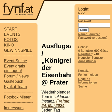
Login:
Nick:
Passwort:
START
EVENTS
Neuer Benutzer
Passwort vergessen?
FOTOS
Ausflugsziel
KINO
Online:
GEWINNSPIEL
0 Benutzer
, 602 Gäste
/
Registriert
: 248
-----------------------
Neuester Benutzer:
„Königreich
Event-Suche
AnnasBruder
Event gratis
der
eintragen!
Kontakt
Eisenbahnen“
Fehler melden
Forum / News
Regeln /
@ Prater
Gästebuch
Informationen
Fynf.at Team
Suche
-----------------------
Wiederholender
Termin,
aktuelle
Fotobox Mieten
Instanz:
Freitag,
-----------------------
24. Mai 2024
Impressum
Jeden Tag