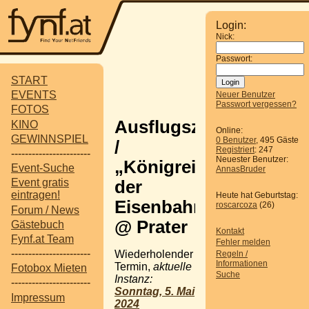
Login:
Nick:
Passwort:
START
EVENTS
Neuer Benutzer
Passwort vergessen?
FOTOS
Ausflugsziel
KINO
Online:
GEWINNSPIEL
0 Benutzer
, 495 Gäste
/
Registriert
: 247
-----------------------
Neuester Benutzer:
„Königreich
Event-Suche
AnnasBruder
Event gratis
der
eintragen!
Heute hat Geburtstag:
Eisenbahnen“
roscarcoza
(26)
Forum / News
@ Prater
Gästebuch
Kontakt
Fynf.at Team
Fehler melden
-----------------------
Wiederholender
Regeln /
Informationen
Termin,
aktuelle
Fotobox Mieten
Suche
Instanz:
-----------------------
Sonntag, 5. Mai
Impressum
2024