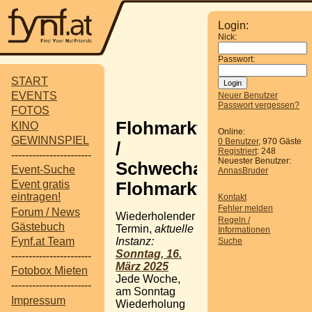
Login:
Nick:
Passwort:
START
EVENTS
Neuer Benutzer
Passwort vergessen?
FOTOS
Flohmarkt
KINO
Online:
GEWINNSPIEL
0 Benutzer
, 970 Gäste
/
Registriert
: 248
-----------------------
Neuester Benutzer:
Schwecharter
Event-Suche
AnnasBruder
Event gratis
Flohmarkt
eintragen!
Kontakt
Fehler melden
Forum / News
Wiederholender
Regeln /
Gästebuch
Termin,
aktuelle
Informationen
Instanz:
Fynf.at Team
Suche
Sonntag, 16.
-----------------------
März 2025
Fotobox Mieten
Jede Woche,
-----------------------
am Sonntag
Impressum
Wiederholung