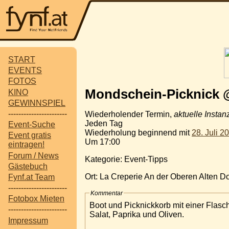
START
EVENTS
FOTOS
Mondschein-Picknick @
KINO
GEWINNSPIEL
-----------------------
Wiederholender Termin,
aktuelle Instan
Jeden Tag
Event-Suche
Wiederholung beginnend mit
28. Juli 2
Event gratis
Um 17:00
eintragen!
Forum / News
Kategorie: Event-Tipps
Gästebuch
Ort: La Creperie An der Oberen Alten 
Fynf.at Team
-----------------------
Kommentar
Fotobox Mieten
Boot und Picknickkorb mit einer Flasc
-----------------------
Salat, Paprika und Oliven.
Impressum