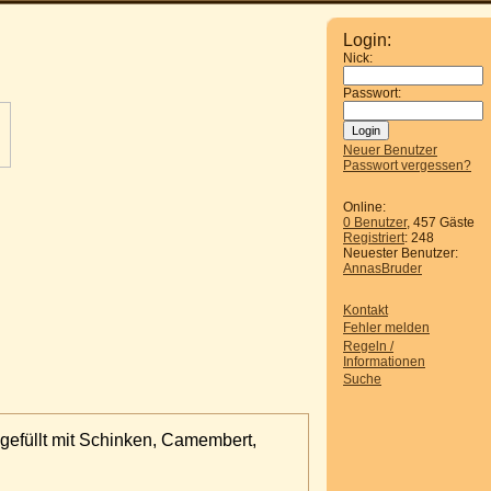
Login:
Nick:
Passwort:
Neuer Benutzer
Passwort vergessen?
Online:
0 Benutzer
, 457 Gäste
Registriert
: 248
Neuester Benutzer:
AnnasBruder
Kontakt
Fehler melden
Regeln /
Informationen
Suche
 gefüllt mit Schinken, Camembert,