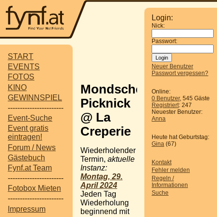
Login:
Nick:
Passwort:
START
EVENTS
Neuer Benutzer
Passwort vergessen?
FOTOS
Mondschein-
KINO
Online:
GEWINNSPIEL
0 Benutzer
, 545 Gäste
Picknick
Registriert
: 247
-----------------------
Neuester Benutzer:
@ La
Event-Suche
Anna
Event gratis
Creperie
eintragen!
Heute hat Geburtstag:
Gina
(67)
Forum / News
Wiederholender
Gästebuch
Termin,
aktuelle
Kontakt
Instanz:
Fynf.at Team
Fehler melden
Montag, 29.
-----------------------
Regeln /
April 2024
Informationen
Fotobox Mieten
Suche
Jeden Tag
-----------------------
Wiederholung
Impressum
beginnend mit