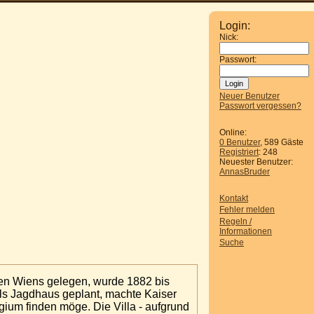
Login:
Nick:
Passwort:
Neuer Benutzer
Passwort vergessen?
Online:
0 Benutzer
, 589 Gäste
Registriert
: 248
Neuester Benutzer:
AnnasBruder
Kontakt
Fehler melden
Regeln /
Informationen
Suche
ten Wiens gelegen, wurde 1882 bis
Als Jagdhaus geplant, machte Kaiser
gium finden möge. Die Villa - aufgrund