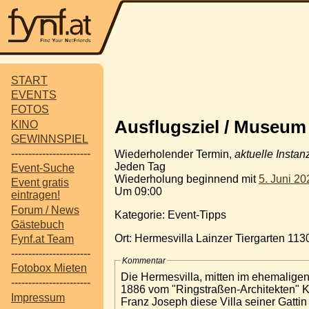
START
EVENTS
FOTOS
Ausflugsziel / Museum 
KINO
GEWINNSPIEL
-----------------------
Wiederholender Termin,
aktuelle Instan
Jeden Tag
Event-Suche
Wiederholung beginnend mit
5. Juni 20
Event gratis
Um 09:00
eintragen!
Forum / News
Kategorie: Event-Tipps
Gästebuch
Ort: Hermesvilla Lainzer Tiergarten 11
Fynf.at Team
-----------------------
Kommentar
Fotobox Mieten
Die Hermesvilla, mitten im ehemalige
-----------------------
1886 vom "Ringstraßen-Architekten" Ka
Impressum
Franz Joseph diese Villa seiner Gattin