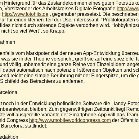
m Hintergrund für das Zustandekommen eines guten Fotos zuko
p, Vorsitzender des Arbeitskreises Digitale Fotografie
http://www
s
http://www.fotohits.de
, gegenüber pressetext. Die beschrieben
r für einen kleinen Teil der User interessant. "Profifotografen s
ildes nicht durch störende Objekte verdorben wird. Hobbyknips
 nicht so viel Wert", so Knapp.
nahmen
enfalls vom Marktpotenzial der neuen App-Entwicklung überzeug
 was sie in der Theorie verspricht, greift sie auf eine speziell
rund völlig unbemerkt eine ganze Reihe von Einzelbildern angef
l dabei automatisch nach potenziell störenden Objekten und sc
end reicht eine simple Berührung mit der Fingerspitze, um die
Sichtfeld des Betrachters zu entfernen.
arcelona
it noch in der Entwicklung befindliche Software die Handy-Fotogr
nbeantwortet bleiben. Zum gegenwärtigen Zeitpunkt liegt Remov
rste voll ausgereifte Variante der Smartphone-App will das Tea
rld Congress
http://www.mobileworldcongress.com
der Öffentli
Barcelona stattfindet.
redaktion