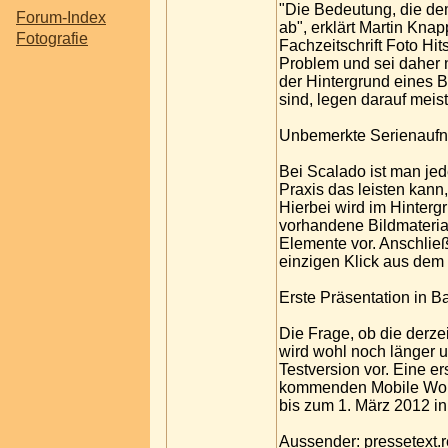
"Die Bedeutung, die de
Forum-Index
ab", erklärt Martin Knap
Fotografie
Fachzeitschrift Foto Hit
Problem und sei daher nu
der Hintergrund eines B
sind, legen darauf meist
Unbemerkte Serienauf
Bei Scalado ist man jed
Praxis das leisten kann,
Hierbei wird im Hinterg
vorhandene Bildmateria
Elemente vor. Anschließ
einzigen Klick aus dem 
Erste Präsentation in B
Die Frage, ob die derze
wird wohl noch länger u
Testversion vor. Eine e
kommenden Mobile Wo
bis zum 1. März 2012 in 
Aussender: pressetext.