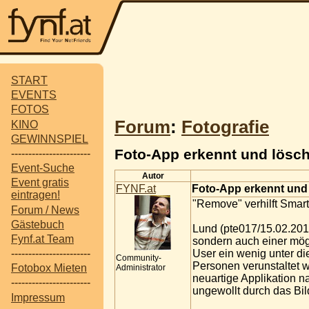
START
EVENTS
FOTOS
Forum
:
Fotografie
KINO
GEWINNSPIEL
Foto-App erkennt und löscht
-----------------------
Event-Suche
Autor
Event gratis
FYNF.at
Foto-App erkennt und 
eintragen!
"Remove" verhilft Smar
Forum / News
Gästebuch
Lund (pte017/15.02.2012
Fynf.at Team
sondern auch einer mög
User ein wenig unter di
-----------------------
Community-
Personen verunstaltet
Fotobox Mieten
Administrator
neuartige Applikation 
-----------------------
ungewollt durch das Bil
Impressum