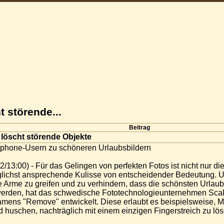
 störende...
Beitrag
löscht störende Objekte
tphone-Usern zu schöneren Urlaubsbildern
/13:00) - Für das Gelingen von perfekten Fotos ist nicht nur d
lichst ansprechende Kulisse von entscheidender Bedeutung. 
e Arme zu greifen und zu verhindern, dass die schönsten Urlau
 werden, hat das schwedische Fototechnologieunternehmen Sc
namens "Remove" entwickelt. Diese erlaubt es beispielsweise, 
d huschen, nachträglich mit einem einzigen Fingerstreich zu lö