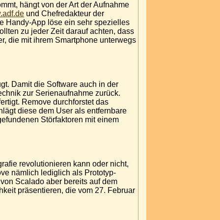
mmt, hängt von der Art der Aufnahme
.adf.de
und Chefredakteur der
e Handy-App löse ein sehr spezielles
ollten zu jeder Zeit darauf achten, dass
er, die mit ihrem Smartphone unterwegs
t. Damit die Software auch in der
e Technik zur Serienaufnahme zurück.
ertigt. Remove durchforstet das
hlägt diese dem User als entfernbare
 gefundenen Störfaktoren mit einem
afie revolutionieren kann oder nicht,
e nämlich lediglich als Prototyp-
m von Scalado aber bereits auf dem
chkeit präsentieren, die vom 27. Februar