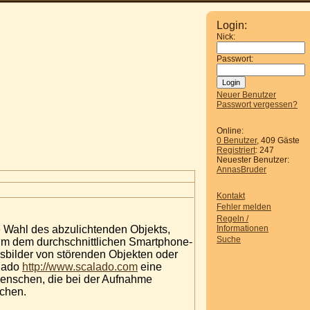
Login:
Nick:
Passwort:
Neuer Benutzer
Passwort vergessen?
Online:
0 Benutzer
, 409 Gäste
Registriert
: 247
Neuester Benutzer:
AnnasBruder
Kontakt
Fehler melden
Regeln /
Informationen
ie Wahl des abzulichtenden Objekts,
Suche
Um dem durchschnittlichen Smartphone-
bsbilder von störenden Objekten oder
alado
http://www.scalado.com
eine
Menschen, die bei der Aufnahme
schen.