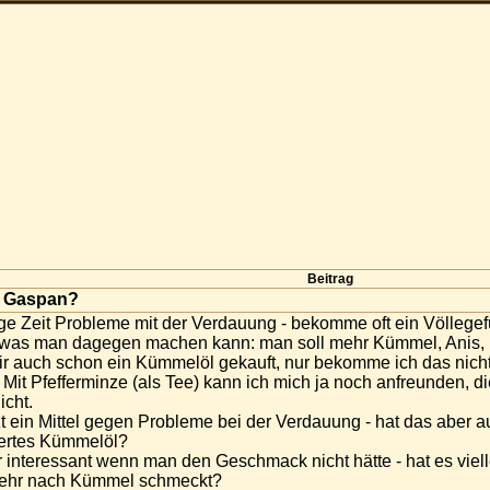
Beitrag
t Gaspan?
nige Zeit Probleme mit der Verdauung - bekomme oft ein Völlege
 was man dagegen machen kann: man soll mehr Kümmel, Anis, F
 auch schon ein Kümmelöl gekauft, nur bekomme ich das nicht 
 Mit Pfefferminze (als Tee) kann ich mich ja noch anfreunden,
cht.
t ein Mittel gegen Probleme bei der Verdauung - hat das aber 
iertes Kümmelöl?
r interessant wenn man den Geschmack nicht hätte - hat es vi
sehr nach Kümmel schmeckt?