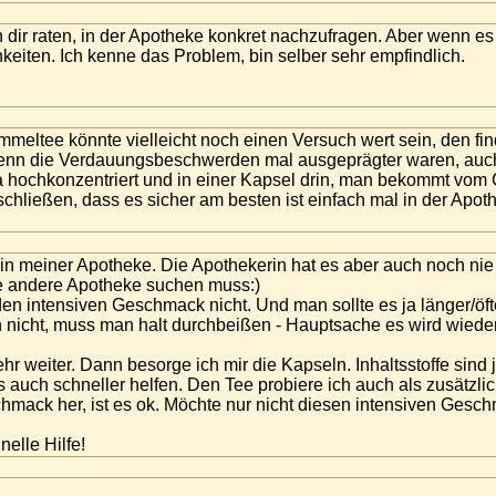
 dir raten, in der Apotheke konkret nachzufragen. Aber wenn es
eiten. Ich kenne das Problem, bin selber sehr empfindlich.
meltee könnte vielleicht noch einen Versuch wert sein, den fi
enn die Verdauungsbeschwerden mal ausgeprägter waren, auch
da hochkonzentriert und in einer Kapsel drin, man bekommt vom
schließen, dass es sicher am besten ist einfach mal in der Apo
 in meiner Apotheke. Die Apothekerin hat es aber auch noch 
ne andere Apotheke suchen muss:)
den intensiven Geschmack nicht. Und man sollte es ja länger/ö
nicht, muss man halt durchbeißen - Hauptsache es wird wieder
ehr weiter. Dann besorge ich mir die Kapseln. Inhaltsstoffe sin
 es auch schneller helfen. Den Tee probiere ich auch als zusätz
hmack her, ist es ok. Möchte nur nicht diesen intensiven Ges
nelle Hilfe!