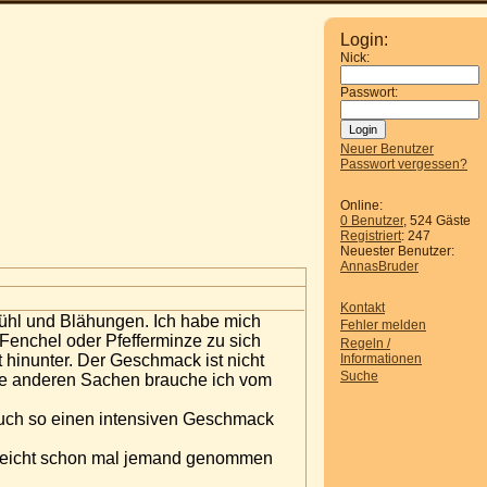
Login:
Nick:
Passwort:
Neuer Benutzer
Passwort vergessen?
Online:
0 Benutzer
, 524 Gäste
Registriert
: 247
Neuester Benutzer:
AnnasBruder
Kontakt
fühl und Blähungen. Ich habe mich
Fehler melden
enchel oder Pfefferminze zu sich
Regeln /
Informationen
hinunter. Der Geschmack ist nicht
Suche
 die anderen Sachen brauche ich vom
auch so einen intensiven Geschmack
elleicht schon mal jemand genommen