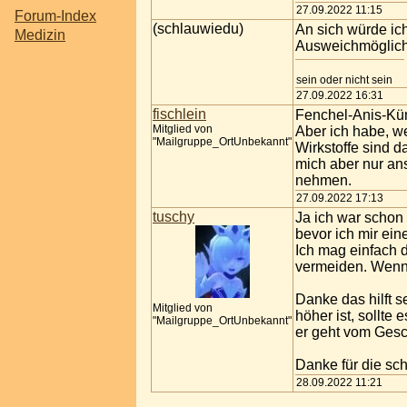
27.09.2022 11:15
Forum-Index
(schlauwiedu)
An sich würde ich
Medizin
Ausweichmöglichk
sein oder nicht sein
27.09.2022 16:31
fischlein
Fenchel-Anis-Küm
Mitglied von
Aber ich habe, w
"Mailgruppe_OrtUnbekannt"
Wirkstoffe sind 
mich aber nur an
nehmen.
27.09.2022 17:13
tuschy
Ja ich war schon
bevor ich mir ei
Ich mag einfach 
vermeiden. Wenn 
Danke das hilft s
Mitglied von
höher ist, sollte
"Mailgruppe_OrtUnbekannt"
er geht vom Gesc
Danke für die sch
28.09.2022 11:21