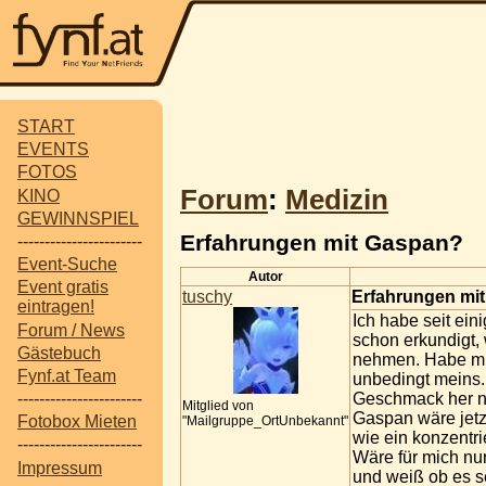
START
EVENTS
FOTOS
Forum
:
Medizin
KINO
GEWINNSPIEL
Erfahrungen mit Gaspan?
-----------------------
Event-Suche
Autor
Event gratis
tuschy
Erfahrungen mi
eintragen!
Ich habe seit ei
Forum / News
schon erkundigt,
Gästebuch
nehmen. Habe mir
Fynf.at Team
unbedingt meins.
Geschmack her ni
-----------------------
Mitglied von
Gaspan wäre jetz
Fotobox Mieten
"Mailgruppe_OrtUnbekannt"
wie ein konzentr
-----------------------
Wäre für mich nu
Impressum
und weiß ob es 