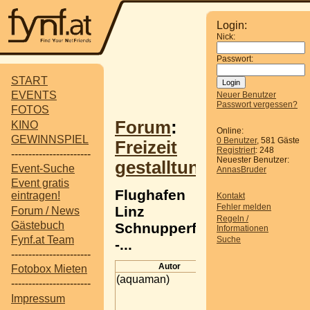
Login:
Nick:
Passwort:
START
EVENTS
Neuer Benutzer
Passwort vergessen?
FOTOS
Forum
:
KINO
Online:
GEWINNSPIEL
0 Benutzer
, 581 Gäste
Freizeit
Registriert
: 248
-----------------------
Neuester Benutzer:
gestalltung
Event-Suche
AnnasBruder
Event gratis
Flughafen
eintragen!
Kontakt
Fehler melden
Linz
Forum / News
Regeln /
Gästebuch
Schnupperflug
Informationen
Fynf.at Team
Suche
-...
-----------------------
Autor
Beitrag
Fotobox Mieten
(aquaman)
Flughafen Linz
-----------------------
Schnupperflug -
Impressum
Erfahrungen?