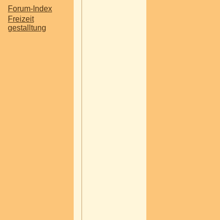
Hallo alles zusa
Forum-Index
wollte fragen ob 
Freizeit
schon mal Erfah
gestalltung
gemacht hat mit 
Schnupperflügen
Flughafen Linz 
werden? Suche n
nach einer Gesc
für meinen Sohn
uns mit meiner F
gedacht, dass es
ihm einfach so e
Schnupperflug z
Er interessiert si
Fliegen und ich 
Schnupperflug si
alles von ganz n
gesamten Ablauf 
bis zur Landung.
sowas bleibt dan
Erinnerung als e
materialistische 
es ja ein Erlebnis 
Jedenfalls würde
sehr freuen wenn 