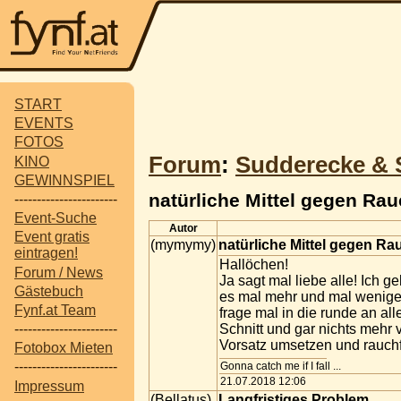
START
EVENTS
FOTOS
Forum
:
Sudderecke & 
KINO
GEWINNSPIEL
natürliche Mittel gegen Rau
-----------------------
Event-Suche
Autor
Event gratis
(mymymy)
natürliche Mittel gegen R
eintragen!
Hallöchen!
Forum / News
Ja sagt mal liebe alle! Ich 
Gästebuch
es mal mehr und mal weniger 
Fynf.at Team
frage mal in die runde an al
Schnitt und gar nichts mehr
-----------------------
Vorsatz umsetzen und rauchf
Fotobox Mieten
-----------------------
Gonna catch me if I fall ...
21.07.2018 12:06
Impressum
(Bellatus)
Langfristiges Problem