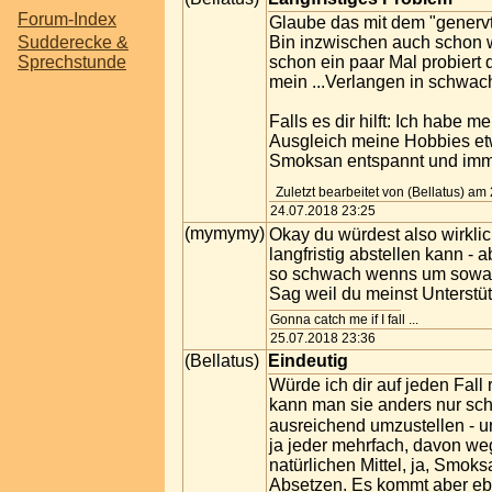
Forum-Index
Glaube das mit dem "genervt
Sudderecke &
Bin inzwischen auch schon w
Sprechstunde
schon ein paar Mal probiert
mein ...Verlangen in schwa
Falls es dir hilft: Ich hab
Ausgleich meine Hobbies et
Smoksan entspannt und imme
Zuletzt bearbeitet von (Bellatus) a
24.07.2018 23:25
(mymymy)
Okay du würdest also wirkl
langfristig abstellen kann -
so schwach wenns um sowas
Sag weil du meinst Unterstü
Gonna catch me if I fall ...
25.07.2018 23:36
(Bellatus)
Eindeutig
Würde ich dir auf jeden Fall
kann man sie anders nur sch
ausreichend umzustellen - u
ja jeder mehrfach, davon we
natürlichen Mittel, ja, Smo
Absetzen. Es kommt aber ebe