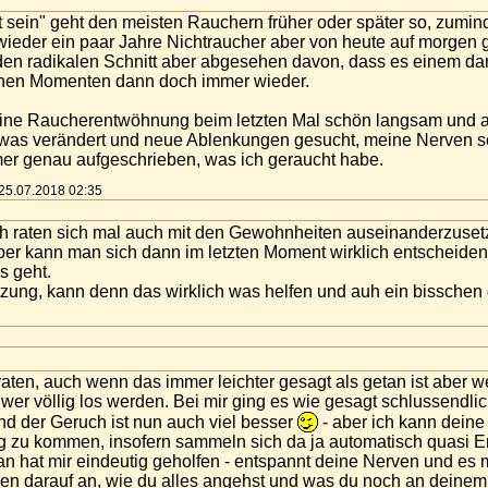
 sein" geht den meisten Rauchern früher oder später so, zumin
ieder ein paar Jahre Nichtraucher aber von heute auf morgen gi
 den radikalen Schnitt aber abgesehen davon, dass es einem dan
chen Momenten dann doch immer wieder.
e meine Raucherentwöhnung beim letzten Mal schön langsam und 
was verändert und neue Ablenkungen gesucht, meine Nerven sch
r genau aufgeschrieben, was ich geraucht habe.
m 25.07.2018 02:35
ich raten sich mal auch mit den Gewohnheiten auseinanderzuse
 aber kann man sich dann im letzten Moment wirklich entscheiden
 geht.
tzung, kann denn das wirklich was helfen und auh ein bisschen
 raten, auch wenn das immer leichter gesagt als getan ist aber 
wer völlig los werden. Bei mir ging es wie gesagt schlussendl
nd der Geruch ist nun auch viel besser
- aber ich kann deine
g zu kommen, insofern sammeln sich da ja automatisch quasi E
ksan hat mir eindeutig geholfen - entspannt deine Nerven und e
n darauf an, wie du alles angehst und was du noch an deinem