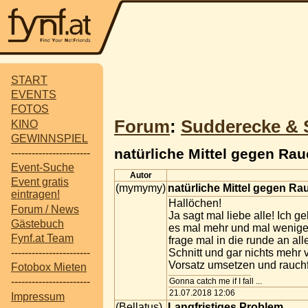
START
EVENTS
FOTOS
Forum
:
Sudderecke & 
KINO
GEWINNSPIEL
natürliche Mittel gegen Rau
-----------------------
Event-Suche
Autor
Event gratis
(mymymy)
natürliche Mittel gegen R
eintragen!
Hallöchen!
Forum / News
Ja sagt mal liebe alle! Ich 
Gästebuch
es mal mehr und mal weniger 
Fynf.at Team
frage mal in die runde an al
Schnitt und gar nichts mehr
-----------------------
Vorsatz umsetzen und rauchf
Fotobox Mieten
-----------------------
Gonna catch me if I fall ...
21.07.2018 12:06
Impressum
(Bellatus)
Langfristiges Problem