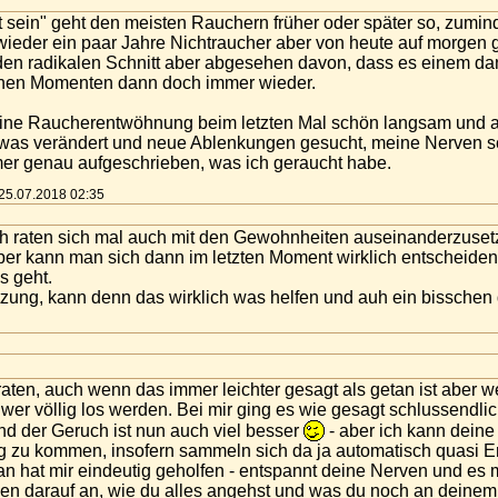
 sein" geht den meisten Rauchern früher oder später so, zumin
ieder ein paar Jahre Nichtraucher aber von heute auf morgen gi
 den radikalen Schnitt aber abgesehen davon, dass es einem dan
chen Momenten dann doch immer wieder.
e meine Raucherentwöhnung beim letzten Mal schön langsam und 
was verändert und neue Ablenkungen gesucht, meine Nerven sch
r genau aufgeschrieben, was ich geraucht habe.
m 25.07.2018 02:35
ich raten sich mal auch mit den Gewohnheiten auseinanderzuse
 aber kann man sich dann im letzten Moment wirklich entscheiden
 geht.
tzung, kann denn das wirklich was helfen und auh ein bisschen
 raten, auch wenn das immer leichter gesagt als getan ist aber 
wer völlig los werden. Bei mir ging es wie gesagt schlussendl
nd der Geruch ist nun auch viel besser
- aber ich kann deine
g zu kommen, insofern sammeln sich da ja automatisch quasi E
ksan hat mir eindeutig geholfen - entspannt deine Nerven und e
n darauf an, wie du alles angehst und was du noch an deinem