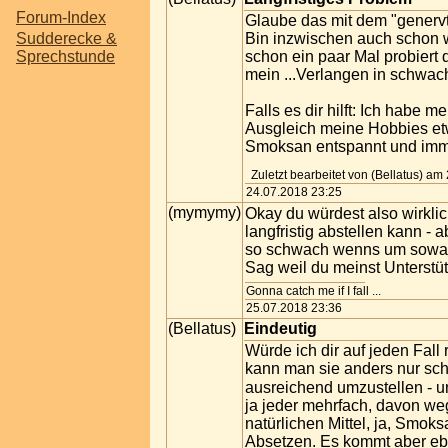
Forum-Index
Glaube das mit dem "genervt
Sudderecke &
Bin inzwischen auch schon w
Sprechstunde
schon ein paar Mal probiert
mein ...Verlangen in schwa
Falls es dir hilft: Ich hab
Ausgleich meine Hobbies et
Smoksan entspannt und imme
Zuletzt bearbeitet von (Bellatus) a
24.07.2018 23:25
(mymymy)
Okay du würdest also wirkl
langfristig abstellen kann -
so schwach wenns um sowas
Sag weil du meinst Unterstü
Gonna catch me if I fall ...
25.07.2018 23:36
(Bellatus)
Eindeutig
Würde ich dir auf jeden Fall
kann man sie anders nur sch
ausreichend umzustellen - u
ja jeder mehrfach, davon we
natürlichen Mittel, ja, Smo
Absetzen. Es kommt aber ebe