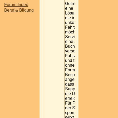
Getmancar ist
Forum-Index
eine praktische
Beruf & Bildung
Lösung für alle,
die in Berlin
unkompliziert ein
Fahrzeug mieten
möchten. Der
Service bietet
eine schnelle
Buchung,
verschiedene
Fahrzeugmodelle
und faire Preise
ohne unnötige
Formalitäten.
Besonders
angenehm ist,
dass auch der
Support rund um
die Uhr
erreichbar bleibt.
Für Fahrten in
der Stadt oder
spontane Reisen
wirkt der Ablauf