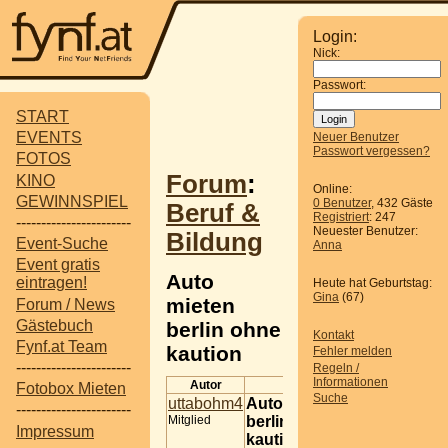
Login:
Nick:
Passwort:
START
EVENTS
Neuer Benutzer
Passwort vergessen?
FOTOS
Forum
:
KINO
Online:
GEWINNSPIEL
0 Benutzer
, 432 Gäste
Beruf &
Registriert
: 247
-----------------------
Neuester Benutzer:
Bildung
Event-Suche
Anna
Event gratis
Auto
eintragen!
Heute hat Geburtstag:
Gina
(67)
mieten
Forum / News
Gästebuch
berlin ohne
Kontakt
Fynf.at Team
kaution
Fehler melden
-----------------------
Regeln /
Informationen
Autor
Beitrag
Fotobox Mieten
Suche
uttabohm4
Auto mieten
-----------------------
Mitglied
berlin ohne
Impressum
kaution