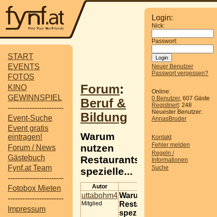
Login:
Nick:
Passwort:
START
EVENTS
Neuer Benutzer
Passwort vergessen?
FOTOS
Forum
:
KINO
Online:
GEWINNSPIEL
0 Benutzer
, 607 Gäste
Beruf &
Registriert
: 248
-----------------------
Neuester Benutzer:
Bildung
Event-Suche
AnnasBruder
Event gratis
Warum
eintragen!
Kontakt
Fehler melden
nutzen
Forum / News
Regeln /
Gästebuch
Restaurants
Informationen
Fynf.at Team
Suche
spezielle...
-----------------------
Autor
Beitrag
Fotobox Mieten
uttabohm4
Warum nutzen
-----------------------
Mitglied
Restaurants
Impressum
spezielle