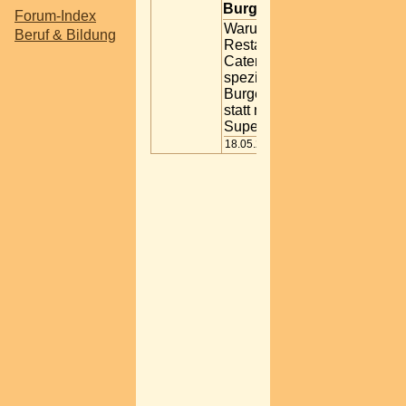
Burgerbrötchen?
Forum-Index
Warum nutzen
Beruf & Bildung
Restaurants und
Catering-Services
spezielle
Burgerbrötchen
statt normaler
Supermarktware?
18.05.2026 21:20