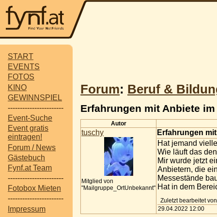
START
EVENTS
FOTOS
Forum
:
Beruf & Bildun
KINO
GEWINNSPIEL
Erfahrungen mit Anbiete im
-----------------------
Event-Suche
Autor
Event gratis
tuschy
Erfahrungen mit
eintragen!
Hat jemand viell
Forum / News
Wie läuft das de
Gästebuch
Mir wurde jetzt 
Fynf.at Team
Anbietern, die e
Messestände bau
-----------------------
Mitglied von
Hat in dem Berei
Fotobox Mieten
"Mailgruppe_OrtUnbekannt"
-----------------------
Zuletzt bearbeitet vo
Impressum
29.04.2022 12:00