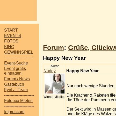
START
EVENTS
FOTOS
Forum
:
Grüße, Glückw
KINO
GEWINNSPIEL
Happy New Year
-----------------------
Event-Suche
Autor
Event gratis
Naddy
Happy New Year
eintragen!
Forum / News
Gästebuch
Nur noch wenige Stunden, d
Fynf.at Team
Die Kracher & Raketen flie
-----------------------
Wiener Mitglied
die Töne der Pummerin erk
Fotobox Mieten
-----------------------
Der Sekt wird in Massen g
Impressum
und die Kläge des Walzer