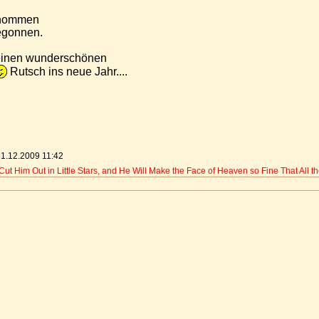
enommen
egonnen.
einen wunderschönen
Rutsch ins neue Jahr....
1.12.2009 11:42
t Him Out in Little Stars, and He Will Make the Face of Heaven so Fine That All th