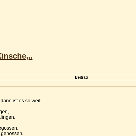
ünsche,..
Beitrag
ann ist es so weit.
gen,
lingen.
egossen,
s genossen.