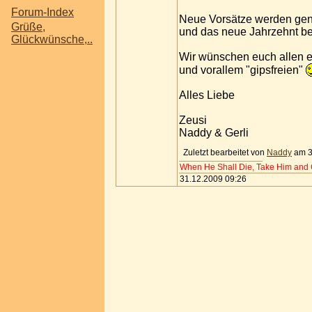
Forum-Index
Neue Vorsätze werden g
Grüße,
und das neue Jahrzehnt b
Glückwünsche,..
Wir wünschen euch allen 
und vorallem "gipsfreien"
Alles Liebe
Zeusi
Naddy & Gerli
Zuletzt bearbeitet von
Naddy
am 3
When He Shall Die, Take Him and Cu
31.12.2009 09:26