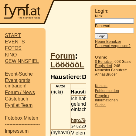
Login:
Nick:
Passwort:
START
EVENTS
Neuer Benutzer
Passwort vergessen?
FOTOS
Forum
:
KINO
Online:
GEWINNSPIEL
0 Benutzer
, 603 Gäste
LöööööL
Registriert
: 248
-----------------------
Neuester Benutzer:
Event-Suche
AnnasBruder
Haustiere:D
Event gratis
eintragen!
Kontakt
Autor
Beitrag
Fehler melden
(ricki)
Haustiere:D
Forum / News
Regeln /
Ich habe das gestern im Netz
Gästebuch
Informationen
gefunden und muss es
Fynf.at Team
Suche
einfach mit euch teilen:D
-----------------------
Fotobox Mieten
http://9gag.com/gag/aYeVQrO
-----------------------
24.02.2016 15:12
Impressum
(nyhavn)
Vielen Dank fürs Teilen