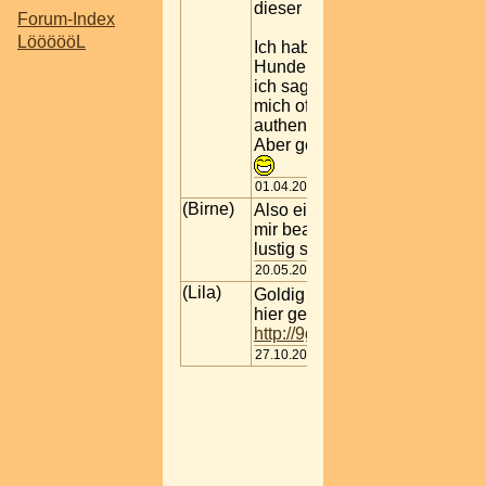
dieser Bilderserie!
Forum-Index
LöööööL
Ich habe schon etliche lustige
Hundebilder gesehen, wobei
ich sagen muss, dass ich
mich oft frage ob diese
authentisch sind oder nicht.
Aber genial sind sie allemal...
01.04.2016 00:25
(Birne)
Also ein Teil der Bilder sieht
mir bearbeitet aus. Aber egal,
lustig sind sie trotzdem.:-)
20.05.2016 15:14
(Lila)
Goldig
Ich habe eben das
hier gefunden
http://9gag.com/gag/ajq6M2p
27.10.2016 16:46