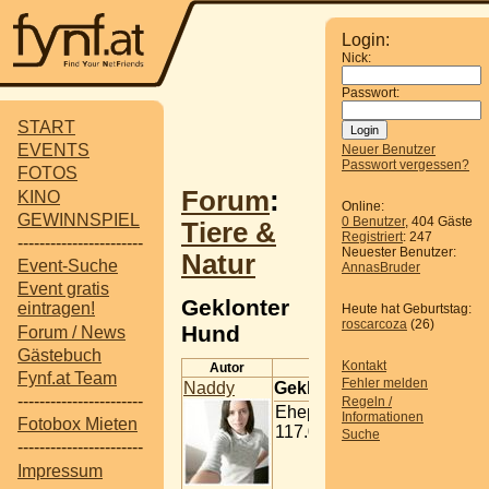
Login:
Nick:
Passwort:
START
EVENTS
Neuer Benutzer
Passwort vergessen?
FOTOS
Forum
:
KINO
Online:
GEWINNSPIEL
0 Benutzer
, 404 Gäste
Tiere &
Registriert
: 247
-----------------------
Neuester Benutzer:
Natur
Event-Suche
AnnasBruder
Event gratis
Geklonter
eintragen!
Heute hat Geburtstag:
roscarcoza
(26)
Hund
Forum / News
Gästebuch
Kontakt
Autor
Beitrag
Fynf.at Team
Fehler melden
Naddy
Geklonter Hund
-----------------------
Regeln /
Ehepaar kauft geklonten 
Informationen
Fotobox Mieten
117.000 Euro für Vierbeine
Suche
-----------------------
Impressum