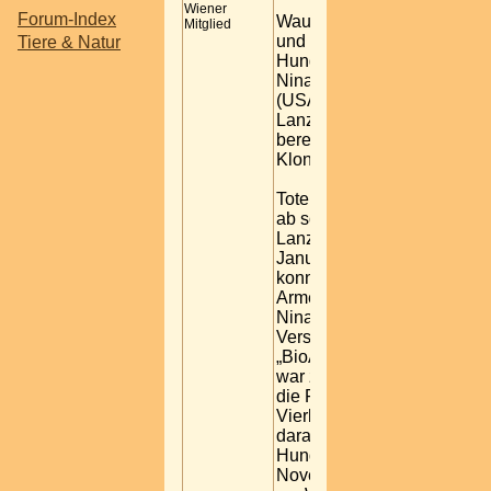
Wiener
Forum-Index
Wau! Dieser Labrador ist 70
Mitglied
und der Klon eines 2008 ve
Tiere & Natur
Hundes: 117.000 Euro hab
Nina Otto aus Boca Raton i
(USA) für Lanzelot Encore 
Lanzelots Zugabe) bezahlt.
bereits der zweite kommerzi
Klonhund.
Tote tierische Familienmitg
ab sofort „nachbestellt“ we
Lanzelot Encore: Dessen Vo
Januar 08 verstorben. Der
konnte jetzt von seinen Besi
Arme geschlossen werden.
Nina Otto hatten sich bei ei
Versteigerungsaktion der K
„BioArts“ beworben. Ihr Hu
war zu diesem Zeitpunkt ber
die Familie hatte das Genma
Vierbeiners auf Eis legen l
daraus geklonte Eizelle wu
Hunde-Leihmutter eingepfla
November kam dann das K