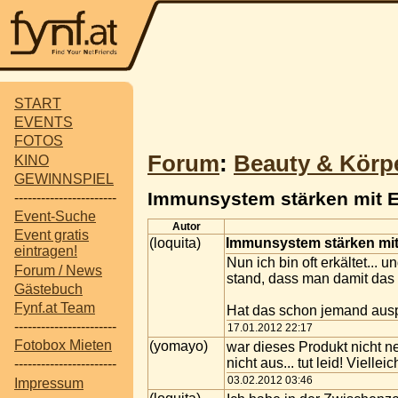
START
EVENTS
FOTOS
Forum
:
Beauty & Körp
KINO
GEWINNSPIEL
Immunsystem stärken mit 
-----------------------
Event-Suche
Autor
Event gratis
(loquita)
Immunsystem stärken mit
eintragen!
Nun ich bin oft erkältet..
Forum / News
stand, dass man damit das
Gästebuch
Fynf.at Team
Hat das schon jemand auspr
-----------------------
17.01.2012 22:17
Fotobox Mieten
(yomayo)
war dieses Produkt nicht ne
nicht aus... tut leid! Vielleic
-----------------------
03.02.2012 03:46
Impressum