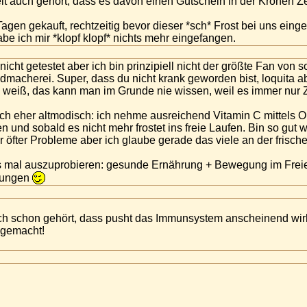
it auch gehört, dass es davon einen Gutschein in der Kronen Z
agen gekauft, rechtzeitig bevor dieser *sch* Frost bei uns ein
abe ich mir *klopf klopf* nichts mehr eingefangen.
icht getestet aber ich bin prinzipiell nicht der größte Fan von
ldmacherei. Super, dass du nicht krank geworden bist, loquita a
weiß, das kann man im Grunde nie wissen, weil es immer nur Z
nfach eher altmodisch: ich nehme ausreichend Vitamin C mittels
 und sobald es nicht mehr frostet ins freie Laufen. Bin so gut w
 öfter Probleme aber ich glaube gerade das viele an der frischen 
as mal auszuprobieren: gesunde Ernährung + Bewegung im Fre
rkungen
h schon gehört, dass pusht das Immunsystem anscheinend wirkl
t gemacht!