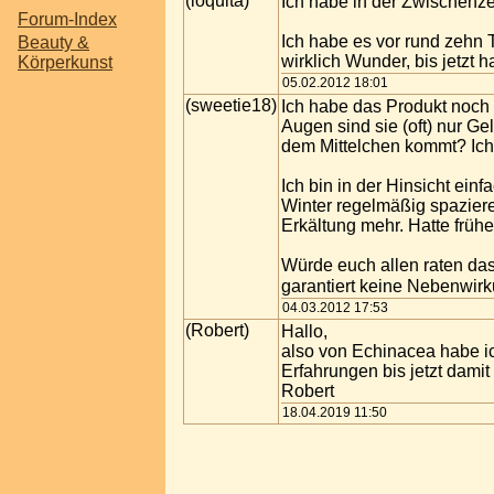
(loquita)
Ich habe in der Zwischenze
Forum-Index
Ich habe es vor rund zehn T
Beauty &
wirklich Wunder, bis jetzt h
Körperkunst
05.02.2012 18:01
(sweetie18)
Ich habe das Produkt noch n
Augen sind sie (oft) nur Ge
dem Mittelchen kommt? Ich 
Ich bin in der Hinsicht ei
Winter regelmäßig spazieren
Erkältung mehr. Hatte früher
Würde euch allen raten d
garantiert keine Nebenwi
04.03.2012 17:53
(Robert)
Hallo,
also von Echinacea habe ic
Erfahrungen bis jetzt dami
Robert
18.04.2019 11:50