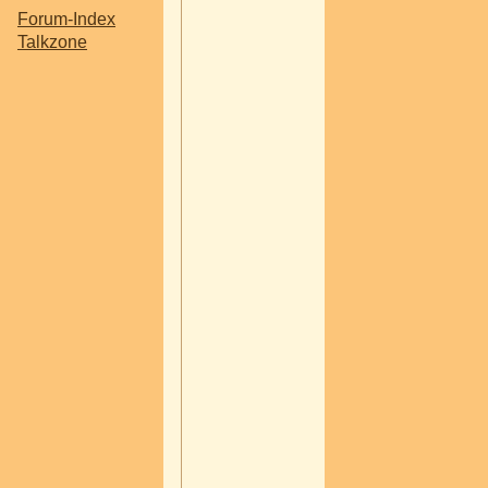
Keller eine volle 
Forum-Index
mit meinen alten
Talkzone
Kinderzeichnung
gefunden. Ich da
es wäre ein schö
Geschenk für ihr
anstehenden run
Geburtstag wenn 
etwas Schönes
darauf machen
könnte.
Mir schwebt vor, 
könnte die ganz
Zeichnungen
digitalisieren und
dann könnte ich s
auch bearbeiten 
wäre es dann wo
einfacher darauf
etwas zu machen
Wie aufwendig is
denn das? Ich d
schnell mal ein F
zu machen bek
ich hin, wie viel