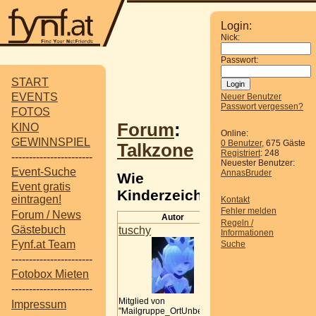
Login:
Nick:
Passwort:
START
EVENTS
Neuer Benutzer
Passwort vergessen?
FOTOS
Forum
:
KINO
Online:
GEWINNSPIEL
0 Benutzer
, 675 Gäste
Talkzone
Registriert
: 248
-----------------------
Neuester Benutzer:
Event-Suche
AnnasBruder
Wie
Event gratis
Kinderzeichnungen...
eintragen!
Kontakt
Fehler melden
Forum / News
Autor
Beitrag
Regeln /
Gästebuch
tuschy
Wie
Informationen
Kinderzeichnun
Fynf.at Team
Suche
digitalisieren-
-----------------------
Erfahrungen?
Fotobox Mieten
Habe meiner Mut
-----------------------
beim ausmisten
Mitglied von
Impressum
geholfen und im
"Mailgruppe_OrtUnbekannt"