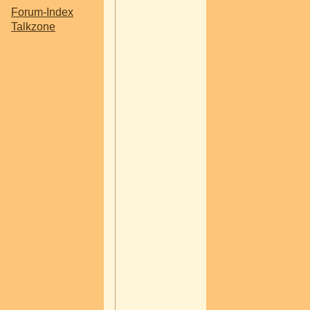
Keller eine volle 
Forum-Index
mit meinen alten
Talkzone
Kinderzeichnung
gefunden. Ich da
es wäre ein schö
Geschenk für ihr
anstehenden run
Geburtstag wenn 
etwas Schönes
darauf machen
könnte.
Mir schwebt vor, 
könnte die ganz
Zeichnungen
digitalisieren und
dann könnte ich s
auch bearbeiten 
wäre es dann wo
einfacher darauf
etwas zu machen
Wie aufwendig is
denn das? Ich d
schnell mal ein F
zu machen bek
ich hin, wie viel