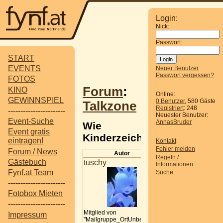
Login:
Nick:
Passwort:
START
EVENTS
Neuer Benutzer
Passwort vergessen?
FOTOS
Forum
:
KINO
Online:
GEWINNSPIEL
0 Benutzer
, 580 Gäste
Talkzone
Registriert
: 248
-----------------------
Neuester Benutzer:
Event-Suche
AnnasBruder
Wie
Event gratis
Kinderzeichnungen...
eintragen!
Kontakt
Fehler melden
Forum / News
Autor
Beitrag
Regeln /
Gästebuch
tuschy
Wie
Informationen
Kinderzeichnun
Fynf.at Team
Suche
digitalisieren-
-----------------------
Erfahrungen?
Fotobox Mieten
Habe meiner Mut
-----------------------
beim ausmisten
Mitglied von
Impressum
geholfen und im
"Mailgruppe_OrtUnbekannt"